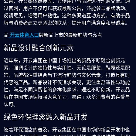
公告、社交媒体链接等，方便用户与品牌进行沟通交流。通
过官网，用户不仅可以获取最新公告，还能参与品牌活动、
反馈意见，增强用户粘性。这种多渠道互动方式，有助于品
牌与消费者建立更紧密的联系，提升用户满意度和忠诚度。
品
开云体育入口
牌新品上市的最新趋势与亮点
新品设计融合创新元素
近年来，开云集团在中国市场推出的新品不断融合创新元
素，强调设计的独特性与实用性。无论是服装、鞋履还是配
饰，品牌都注重结合当下流行趋势与文化元素，打造具有时
代感的产品。新品设计不仅追求美观，更注重舒适性与功能
性，满足不同消费者的多样化需求。通过不断创新，开云品
牌在中国市场保持强大竞争力，赢得了众多消费者的喜爱与
认可。
绿色环保理念融入新品开发
随着环保理念的普及，开云集团在中国市场的新品开发中也