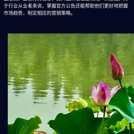
于行业从业者来说，掌握官方公告还能帮助他们更好地把握
市场趋势，制定相应的营销策略。